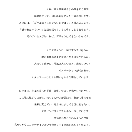
それは地元事業者さまの声を聞く時間。
現場に立って、何が課題なのかを一緒に探します。
ときには、「ゴールはそこじゃないのでは？」と踏み込みます。
「嫌われたっていい」と腹を括って、もの申すこともあります。
そのプロセスがなければ、デザインはできないからです。
そのデザインに、解決する力はあるか。
地元事業者さまの資産となる価値があるか。
人の心を動かし、地域と人をつなぎ、未来をひらく
イノベーションができるか。
スタッフ一人ひとりが問いながら仕事をしています。
ひとえに、生まれ育った長崎、九州、つまり地元が好きだから。
この地に根ざしながら、たくさんの人が笑顔で、豊かに暮らせる
未来に変えていけるように少しでも役に立ちたい。
デザインにはその力があると信じています。
地元に必要とされるよろこびは、
私たちが今ここでデザインという仕事をする意義を教えてくれます。