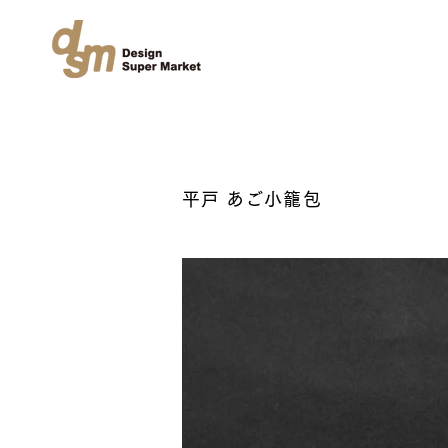
平戸 あご小籠包