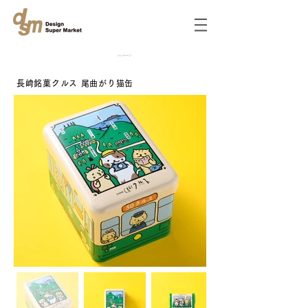
パッケージ
長崎銘菓クルス 尾曲がり猫缶