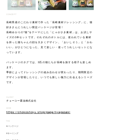
CONCEPT
長崎県産のこだわり素材で作った「長崎素材ドレッシング」に、猫
好きさんにうれしい限定パッケージが登場！
長崎ゆかりの“猫”をテーマにした「にゃがさき素材」は、お試しサ
イズの3本セットです。それぞれのボトルには、使われている素材
を持った猫ちゃんの顔を大きくデザイン。「おいしそう」と「かわ
いい」がひとつになった、見て楽しい・使ってうれしいセットにな
っています。
パッケージのタグでは、3匹の猫たちが長崎を旅する様子も楽しめ
ます。
季節によってドレッシングの組み合わせが変わったり、期間限定の
デザインが登場したりと、いつでも新しい魅力に出会えるシリーズ
です。
CLIENT
チョーコー醤油株式会社
WEB
https://chokoshoyu.shop/page/nyagasaki
TAG
#パッケージ
#ネーミング